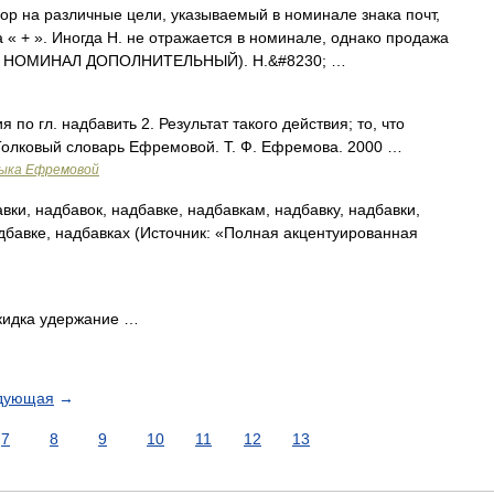
а различные цели, указываемый в номинале знака почт,
 « + ». Иногда Н. не отражается в номинале, однако продажа
(см. НОМИНАЛ ДОПОЛНИТЕЛЬНЫЙ). Н.&#8230; …
я по гл. надбавить 2. Результат такого действия; то, что
Толковый словарь Ефремовой. Т. Ф. Ефремова. 2000 …
зыка Ефремовой
вки, надбавок, надбавке, надбавкам, надбавку, надбавки,
дбавке, надбавках (Источник: «Полная акцентуированная
кидка удержание …
дующая
→
7
8
9
10
11
12
13