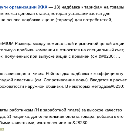
луги организации ЖКХ
— 13) надбавка к тарифам на товары
омплекса ценовая ставка, которая устанавливается для
на основе надбавки к цене (тарифу) для потребителей,
IUM Разница между номинальной и рыночной ценой акции.
ельную прибыль компании и относится на специальный счет,
к, полученных при выпуске акций с премией (см.&#8230; …
е зависящая от числа Рейнольдса надбавка к коэффициенту
ладкой пластины (см. Сопротивление воды). Вводится в расчет
ероховатости наружной обшивки. В некоторых методах&#8230;
ты работникам (Н к заработной плате) за высокое качество
а; 2) наценка, дополнительная оплата товара, добавка к его
быми качествами, изготовлением по&#8230; …
ава