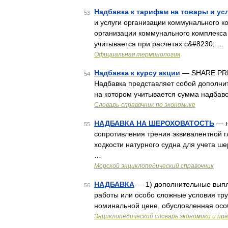
Надбавка к тарифам на товары и ус
53
и услуги организации коммунального к
организации коммунального комплекса 
учитывается при расчетах с&#8230; …
Официальная терминология
Надбавка к курсу акции
— SHARE PREM
54
Надбавка представляет собой дополнит
на котором учитывается сумма надбаво
Словарь-справочник по экономике
НАДБАВКА НА ШЕРОХОВАТОСТЬ
— н
55
сопротивления трения эквивалентной г
ходкости натурного судна для учета ш
…
Морской энциклопедический справочник
НАДБАВКА
— 1) дополнительные выпла
56
работы или особо сложные условия труд
номинальной цене, обусловленная осо
Энциклопедический словарь экономики и пр