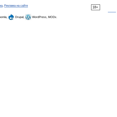
ка
,
Реклама на сайте
18+
omla,
Drupal,
WordPress, MODx.