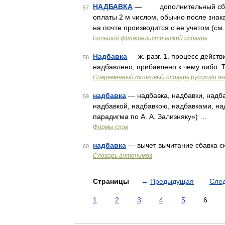
НАДБАВКА
— дополнительный сбор н
57
оплаты 2 м числом, обычно после знака
на почте производится с ее учетом 
Большой филателистический словарь
Надбавка
— ж. разг. 1. процесс действи
58
надбавлено, прибавлено к чему либо. 
Современный толковый словарь русского я
надбавка
— надбавка, надбавки, надба
59
надбавкой, надбавкою, надбавками, на
парадигма по А. А. Зализняку») …
Формы слов
надбавка
— вычет вычитание сбавка с
60
Словарь антонимов
Страницы
←
Предыдущая
Сле
1
2
3
4
5
6